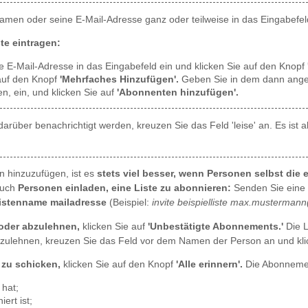
men oder seine E-Mail-Adresse ganz oder teilweise in das Eingabefeld
te eintragen:
e E-Mail-Adresse in das Eingabefeld ein und klicken Sie auf den Knopf
auf den Knopf
'Mehrfaches Hinzufügen'.
Geben Sie in dem dann ange
en, ein, und klicken Sie auf
'Abonnenten hinzufügen'.
rüber benachrichtigt werden, kreuzen Sie das Feld 'leise' an. Es ist a
n hinzuzufügen, ist es
stets viel besser, wenn Personen selbst die
auch
Personen einladen, eine Liste zu abonnieren:
Senden Sie eine 
 listenname mailadresse
(Beispiel:
invite beispielliste max.musterman
oder abzulehnen,
klicken Sie auf
'Unbestätigte Abonnements.'
Die L
ulehnen, kreuzen Sie das Feld vor dem Namen der Person an und klic
zu schicken,
klicken Sie auf den Knopf
'Alle erinnern'.
Die Abonnemen
 hat;
ert ist;